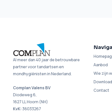
Naviga
Homepag
Al meer dan 40 jaar de betrouwbare
Aanbod
partner voor tandartsen en
Wie zijn w
mondhygiënisten in Nederland.
Downloa
Complan Valens BV
Contact
Diodeweg 6,
1627 LL Hoorn (NH)
KvK:
36033267