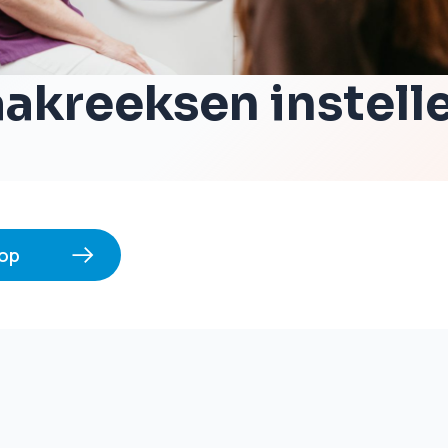
akreeksen instell
op