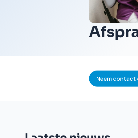
Afspra
Neem contact 
Laatste nieuws